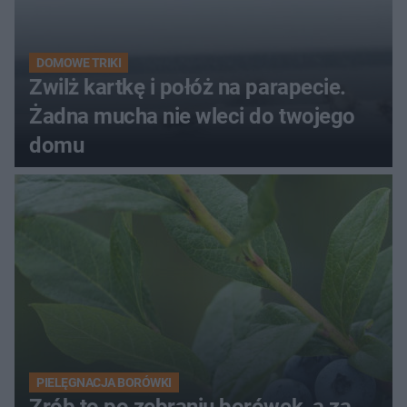
DOMOWE TRIKI
Zwilż kartkę i połóż na parapecie.
Żadna mucha nie wleci do twojego
domu
PIELĘGNACJA BORÓWKI
Zrób to po zebraniu borówek, a za