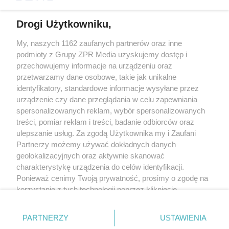
Drogi Użytkowniku,
My, naszych 1162 zaufanych partnerów oraz inne
Żaden utwór zamieszczony w serwisie nie może być powielany i
podmioty z Grupy ZPR Media uzyskujemy dostęp i
rozpowszechniany lub dalej rozpowszechniany w jakikolwiek sposób (w
tym także elektroniczny lub mechaniczny) na jakimkolwiek polu
przechowujemy informacje na urządzeniu oraz
eksploatacji w jakiejkolwiek formie, włącznie z umieszczaniem w Internecie
przetwarzamy dane osobowe, takie jak unikalne
bez pisemnej zgody właściciela praw. Jakiekolwiek użycie lub
wykorzystanie utworów w całości lub w części z naruszeniem prawa, tzn.
identyfikatory, standardowe informacje wysyłane przez
bez właściwej zgody, jest zabronione pod groźbą kary i może być ścigane
urządzenie czy dane przeglądania w celu zapewniania
prawnie.
spersonalizowanych reklam, wybór spersonalizowanych
treści, pomiar reklam i treści, badanie odbiorców oraz
ulepszanie usług. Za zgodą Użytkownika my i Zaufani
Partnerzy możemy używać dokładnych danych
geolokalizacyjnych oraz aktywnie skanować
charakterystykę urządzenia do celów identyfikacji.
O nas
Ponieważ cenimy Twoją prywatność, prosimy o zgodę na
korzystanie z tych technologii poprzez kliknięcie
Informacje prawne
„Akceptuję”. Zgoda jest dobrowolna i zawsze możesz ją
zmienić/wycofać klikając przycisk ustawień prywatności
Nasze serwisy
PARTNERZY
USTAWIENIA
znajdujący się w lewym dolnym rogu strony
. Niektóre