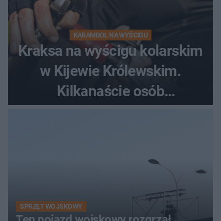
KARAMBOL NA WYŚCIGU
Kraksa na wyścigu kolarskim
w Kijewie Królewskim.
Kilkanaście osób
poszkodowanych, lądował
śmigłowiec LPR
SPRZĘT WOJSKOWY
Ten pojazd wojskowy rozgrzał