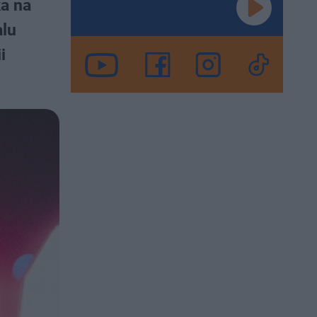
ka na
alu
i