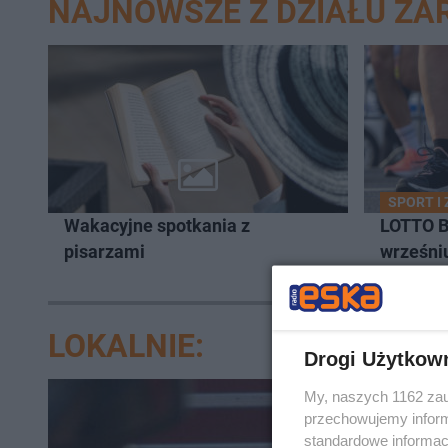
NAJNOWSZE Z DZIAŁU ŻA
SPORT I
Wakacyjne spotkania z
LOTTO B
pisarzami
wrześni
LOKALNIE:
Drogi Użytkow
My, naszych 1162 zau
przechowujemy informa
standardowe informac