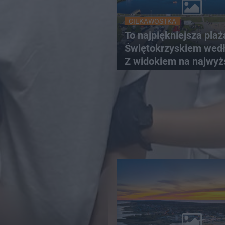
CIEKAWOSTKA
To najpiękniejsza plaż
Świętokrzyskiem wedł
Z widokiem na najwyż
szczyt Gór Świętokrzy