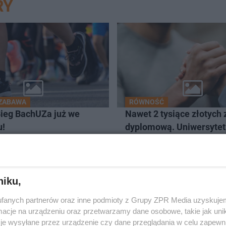
RY
 ZABAWA
RÓWNOŚĆ
ieg BachUZa już we
Nawet 2 tysiące złotych 
u!
dyplomową. Uniwersytet
Zielonogórski ogłosił k
niku,
fanych partnerów oraz inne podmioty z Grupy ZPR Media uzyskujem
cje na urządzeniu oraz przetwarzamy dane osobowe, takie jak unika
je wysyłane przez urządzenie czy dane przeglądania w celu zapewn