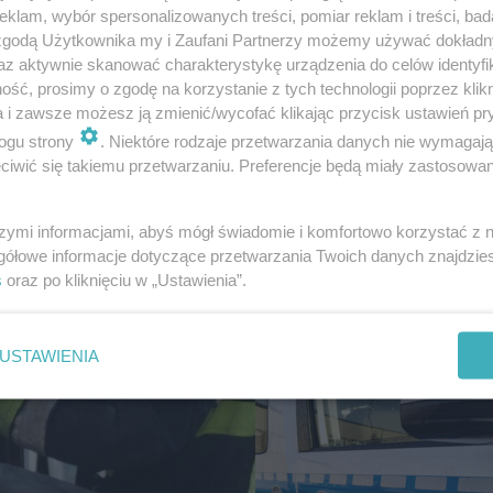
klam, wybór spersonalizowanych treści, pomiar reklam i treści, bad
 zgodą Użytkownika my i Zaufani Partnerzy możemy używać dokład
az aktywnie skanować charakterystykę urządzenia do celów identyfi
ść, prosimy o zgodę na korzystanie z tych technologii poprzez klikn
BURZA
a i zawsze możesz ją zmienić/wycofać klikając przycisk ustawień pr
Dramatyczne chwile n
ogu strony
. Niektóre rodzaje przetwarzania danych nie wymagaj
jeziorze. W wodzie zn
iwić się takiemu przetwarzaniu. Preferencje będą miały zastosowanie
się 39 nastolatków
szymi informacjami, abyś mógł świadomie i komfortowo korzystać z
gółowe informacje dotyczące przetwarzania Twoich danych znajdzi
s
oraz po kliknięciu w „Ustawienia”.
USTAWIENIA