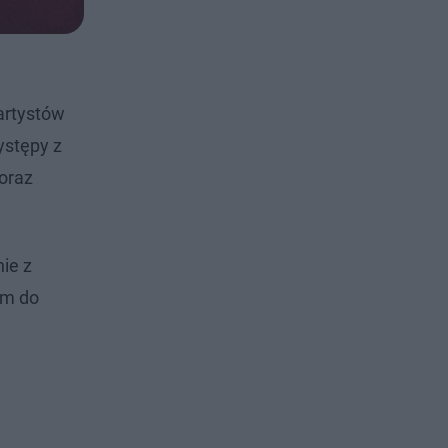
artystów
ystępy z
 oraz
ie z
ym do