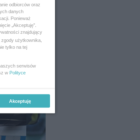
anie odbiorców oraz
nych danych
kacji. Ponieważ
ięcie „Akceptuję”.
ywatności znajdujący
a
ą zgody użytkownika,
alazło
 tylko na tej
 naszych serwisów
esz w
Polityce
Akceptuję