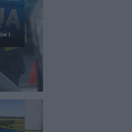
y
ów i