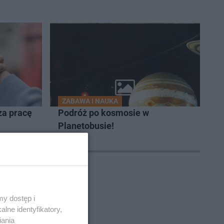
ZABAWA I NAUKA
za pracę
Podróż po kosmosie w
Planetobusie!
onkurs
y dostęp i
lne identyfikatory,
iania