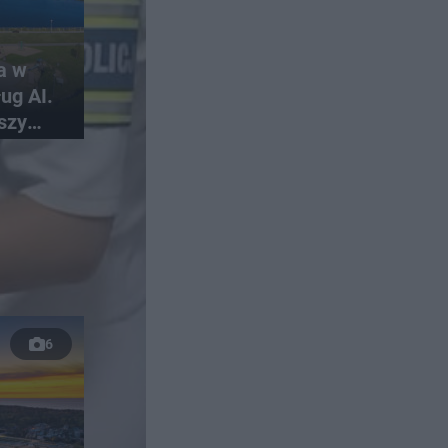
a w
ug AI.
szy
skich
6