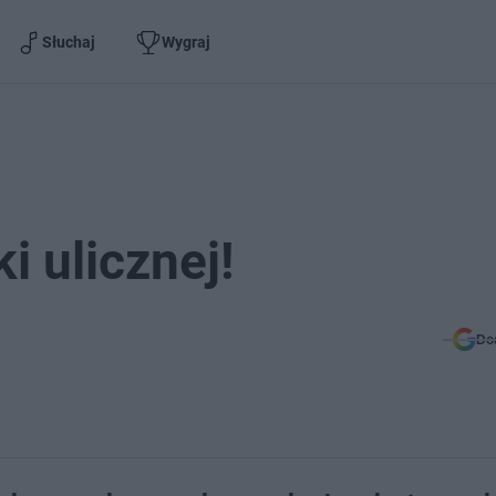
Słuchaj
Wygraj
i ulicznej!
Do