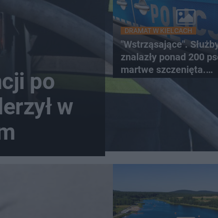
DRAMAT W KIELCACH
"Wstrząsające". Służb
znalazły ponad 200 ps
martwe szczenięta.
cji po
Zatrzymano 35-latka
derzył w
em