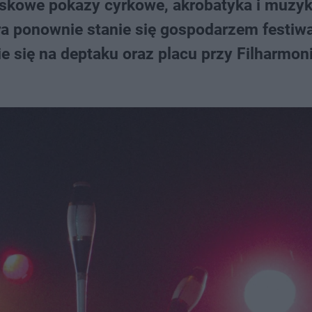
wiskowe pokazy cyrkowe, akrobatyka i muzy
óra ponownie stanie się gospodarzem festiw
 się na deptaku oraz placu przy Filharmoni