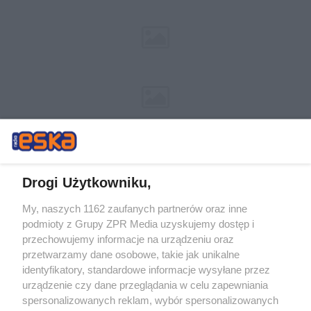
Drogi Użytkowniku,
My, naszych 1162 zaufanych partnerów oraz inne
Żaden utwór zamieszczony w serwisie nie może być powielany i
podmioty z Grupy ZPR Media uzyskujemy dostęp i
rozpowszechniany lub dalej rozpowszechniany w jakikolwiek sposób (w
tym także elektroniczny lub mechaniczny) na jakimkolwiek polu
przechowujemy informacje na urządzeniu oraz
eksploatacji w jakiejkolwiek formie, włącznie z umieszczaniem w
przetwarzamy dane osobowe, takie jak unikalne
Internecie bez pisemnej zgody właściciela praw. Jakiekolwiek użycie lub
identyfikatory, standardowe informacje wysyłane przez
wykorzystanie utworów w całości lub w części z naruszeniem prawa,
tzn. bez właściwej zgody, jest zabronione pod groźbą kary i może być
urządzenie czy dane przeglądania w celu zapewniania
ścigane prawnie.
spersonalizowanych reklam, wybór spersonalizowanych