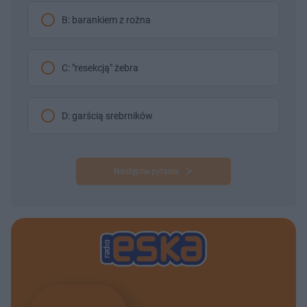
B: barankiem z rożna
C: "resekcją" żebra
D: garścią srebrników
Następne pytanie