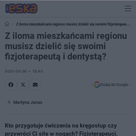
Z iloma mieszkańcami regionu musisz dzielić się swoimi fizjoterapeutą i
dentystą?
Z iloma mieszkańcami regionu
musisz dzielić się swoimi
fizjoterapeutą i dentystą?
2021-05-26
13:40
Dodaj do Google
Martyna Janas
Kto przygotuje ćwiczenia na kręgosłup czy
przywróci Ci siłę w nogach? Fizjoterapeuci.