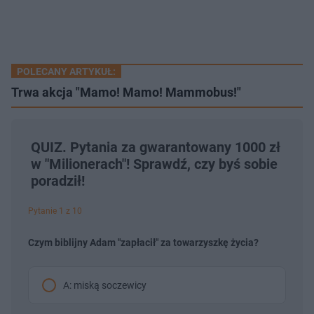
POLECANY ARTYKUŁ:
Trwa akcja "Mamo! Mamo! Mammobus!"
QUIZ. Pytania za gwarantowany 1000 zł
w "Milionerach"! Sprawdź, czy byś sobie
poradził!
Pytanie 1 z 10
Czym biblijny Adam "zapłacił" za towarzyszkę życia?
A: miską soczewicy