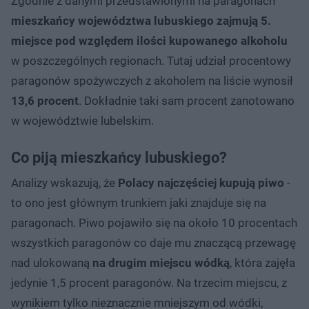
Zgodnie z danymi przedstawionymi na paragonach
mieszkańcy województwa lubuskiego zajmują 5.
miejsce pod względem ilości kupowanego alkoholu
w poszczególnych regionach. Tutaj udział procentowy
paragonów spożywczych z akoholem na liście wynosił
13,6 procent
. Dokładnie taki sam procent zanotowano
w województwie lubelskim.
Co piją mieszkańcy lubuskiego?
Analizy wskazują, że
Polacy najczęściej kupują piwo
-
to ono jest głównym trunkiem jaki znajduje się na
paragonach. Piwo pojawiło się na około 10 procentach
wszystkich paragonów co daje mu znaczącą przewagę
nad ulokowaną
na drugim miejscu wódką
, która zajęła
jedynie 1,5 procent paragonów. Na trzecim miejscu, z
wynikiem tylko nieznacznie mniejszym od wódki,