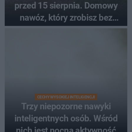
przed 15 sierpnia. Domowy
nawóz, który zrobisz bez
wydawania pieniędzy
CECHY WYSOKIEJ INTELIGENCJI
Trzy niepozorne nawyki
inteligentnych osób. Wśród
nich jest nocna aktywność