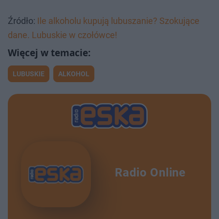
Źródło:
Ile alkoholu kupują lubuszanie? Szokujące
dane. Lubuskie w czołówce!
LUBUSKIE
ALKOHOL
Radio Online