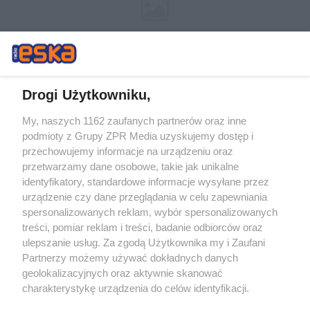
Drogi Użytkowniku,
My, naszych 1162 zaufanych partnerów oraz inne
Żaden utwór zamieszczony w serwisie nie może być powielany i
podmioty z Grupy ZPR Media uzyskujemy dostęp i
rozpowszechniany lub dalej rozpowszechniany w jakikolwiek sposób (w
przechowujemy informacje na urządzeniu oraz
tym także elektroniczny lub mechaniczny) na jakimkolwiek polu
eksploatacji w jakiejkolwiek formie, włącznie z umieszczaniem w
przetwarzamy dane osobowe, takie jak unikalne
Internecie bez pisemnej zgody właściciela praw. Jakiekolwiek użycie lub
identyfikatory, standardowe informacje wysyłane przez
wykorzystanie utworów w całości lub w części z naruszeniem prawa,
tzn. bez właściwej zgody, jest zabronione pod groźbą kary i może być
urządzenie czy dane przeglądania w celu zapewniania
ścigane prawnie.
spersonalizowanych reklam, wybór spersonalizowanych
treści, pomiar reklam i treści, badanie odbiorców oraz
ulepszanie usług. Za zgodą Użytkownika my i Zaufani
Partnerzy możemy używać dokładnych danych
geolokalizacyjnych oraz aktywnie skanować
charakterystykę urządzenia do celów identyfikacji.
Ponieważ cenimy Twoją prywatność, prosimy o zgodę na
O nas