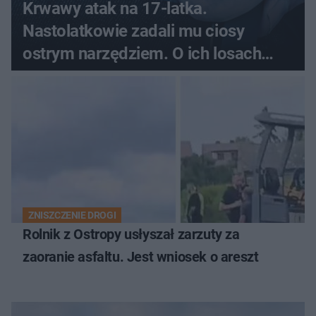
Krwawy atak na 17-latka.
Nastolatkowie zadali mu ciosy
ostrym narzędziem. O ich losach
zdecyduje sąd rodzinny
ZNISZCZENIE DROGI
Rolnik z Ostropy usłyszał zarzuty za
zaoranie asfaltu. Jest wniosek o areszt