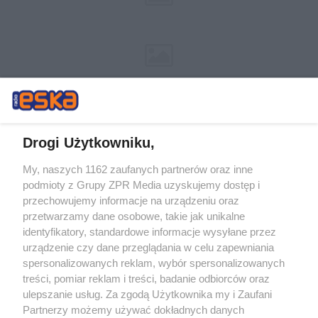
Drogi Użytkowniku,
My, naszych 1162 zaufanych partnerów oraz inne
Żaden utwór zamieszczony w serwisie nie może być powielany i
podmioty z Grupy ZPR Media uzyskujemy dostęp i
rozpowszechniany lub dalej rozpowszechniany w jakikolwiek sposób (w
tym także elektroniczny lub mechaniczny) na jakimkolwiek polu
przechowujemy informacje na urządzeniu oraz
eksploatacji w jakiejkolwiek formie, włącznie z umieszczaniem w
przetwarzamy dane osobowe, takie jak unikalne
Internecie bez pisemnej zgody właściciela praw. Jakiekolwiek użycie lub
identyfikatory, standardowe informacje wysyłane przez
wykorzystanie utworów w całości lub w części z naruszeniem prawa,
tzn. bez właściwej zgody, jest zabronione pod groźbą kary i może być
urządzenie czy dane przeglądania w celu zapewniania
ścigane prawnie.
spersonalizowanych reklam, wybór spersonalizowanych
treści, pomiar reklam i treści, badanie odbiorców oraz
ulepszanie usług. Za zgodą Użytkownika my i Zaufani
Partnerzy możemy używać dokładnych danych