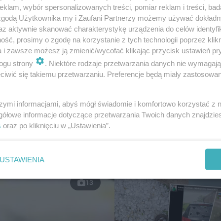
klam, wybór spersonalizowanych treści, pomiar reklam i treści, bad
 zgodą Użytkownika my i Zaufani Partnerzy możemy używać dokład
az aktywnie skanować charakterystykę urządzenia do celów identyfi
ść, prosimy o zgodę na korzystanie z tych technologii poprzez klikn
a i zawsze możesz ją zmienić/wycofać klikając przycisk ustawień pr
ogu strony
. Niektóre rodzaje przetwarzania danych nie wymagaj
iwić się takiemu przetwarzaniu. Preferencje będą miały zastosowanie
 ZABAWA
RÓWNOŚĆ
ieg BachUZa już we
Nawet 2 tysiące złotych 
szymi informacjami, abyś mógł świadomie i komfortowo korzystać z
u!
dyplomową. Uniwersytet
gółowe informacje dotyczące przetwarzania Twoich danych znajdzi
Zielonogórski ogłosił k
s
oraz po kliknięciu w „Ustawienia”.
USTAWIENIA
13