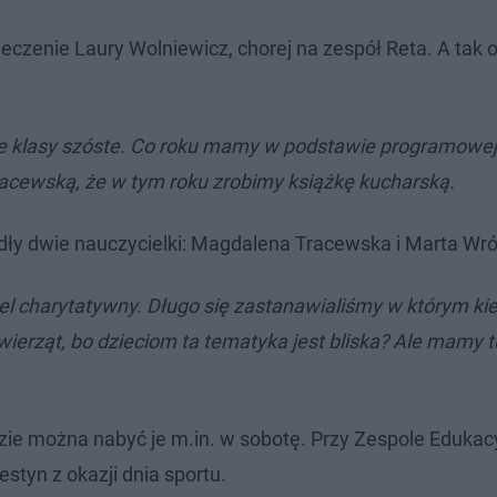
eczenie Laury Wolniewicz, chorej na zespół Reta. A tak 
ie klasy szóste. Co roku mamy w podstawie programowej
racewską, że w tym roku zrobimy książkę kucharską.
ły dwie nauczycielki: Magdalena Tracewska i Marta Wró
 cel charytatywny. Długo się zastanawialiśmy w którym ki
ierząt, bo dzieciom ta tematyka jest bliska? Ale mamy t
dzie można nabyć je m.in. w sobotę. Przy Zespole Edukac
styn z okazji dnia sportu.