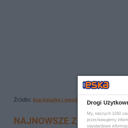
Źródło:
Kup książkę i pomóz Laurze!
Drogi Użytkow
My, naszych 1160 zau
NAJNOWSZE Z DZIAŁU ŻA
przechowujemy informa
standardowe informac