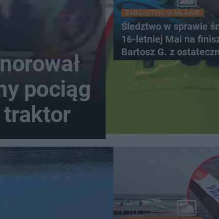
ZABÓJSTWO W MŁAWIE
Śledztwo w sprawie śm
16-letniej Mai na finis
Bartosz G. z ostatecz
gnorował
zarzutami
ny pociąg
 traktor