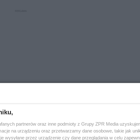
niku,
fanych partnerów oraz inne podmioty z Grupy ZPR Media uzyskujem
RY
cje na urządzeniu oraz przetwarzamy dane osobowe, takie jak unika
je wysyłane przez urządzenie czy dane przeglądania w celu zapewn