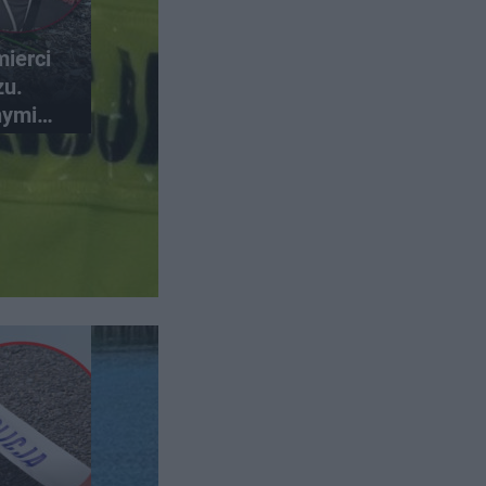
ierci
zu.
nymi