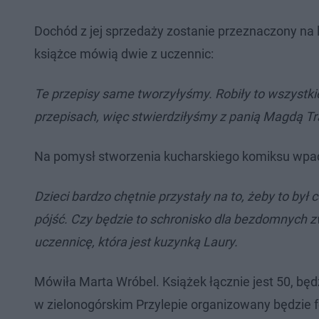
Dochód z jej sprzedaży zostanie przeznaczony na l
książce mówią dwie z uczennic:
Te przepisy same tworzyłyśmy. Robiły to wszystk
przepisach, więc stwierdziłyśmy z panią Magdą T
Na pomysł stworzenia kucharskiego komiksu wpad
Dzieci bardzo chętnie przystały na to, żeby to był
pójść. Czy będzie to schronisko dla bezdomnych zw
uczennicę, która jest kuzynką Laury.
Mówiła Marta Wróbel. Książek łącznie jest 50, bę
w zielonogórskim Przylepie organizowany będzie fe