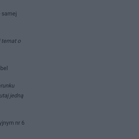
o samej
 temat o
bel
erunku
utaj jedną
yjnym nr 6