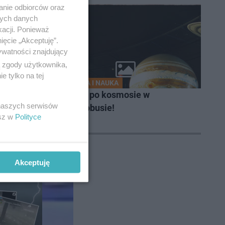
anie odbiorców oraz
nych danych
kacji. Ponieważ
ięcie „Akceptuję”.
ywatności znajdujący
ą zgody użytkownika,
 tylko na tej
ZABAWA I NAUKA
za pracę
Podróż po kosmosie w
 naszych serwisów
Planetobusie!
esz w
Polityce
onkurs
Akceptuję