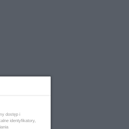
y dostęp i
lne identyfikatory,
iania