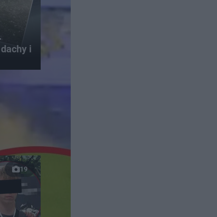
.
dachy i
19