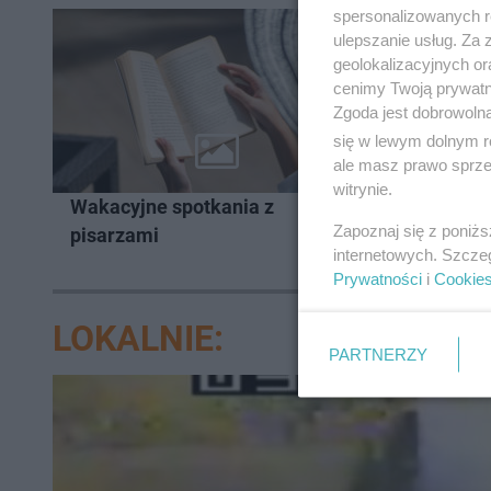
spersonalizowanych re
ulepszanie usług. Za
geolokalizacyjnych or
cenimy Twoją prywatno
Zgoda jest dobrowoln
się w lewym dolnym r
ale masz prawo sprzec
SPORT I
witrynie.
Wakacyjne spotkania z
LOTTO B
Zapoznaj się z poniż
pisarzami
wrześni
internetowych. Szcze
Prywatności
i
Cookie
LOKALNIE:
PARTNERZY