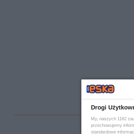
Drogi Użytkow
My, naszych 1162 zau
przechowujemy informa
standardowe informac