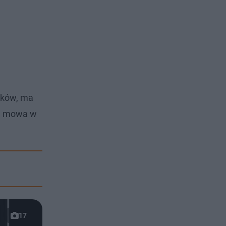
ików, ma
ch mowa w
17