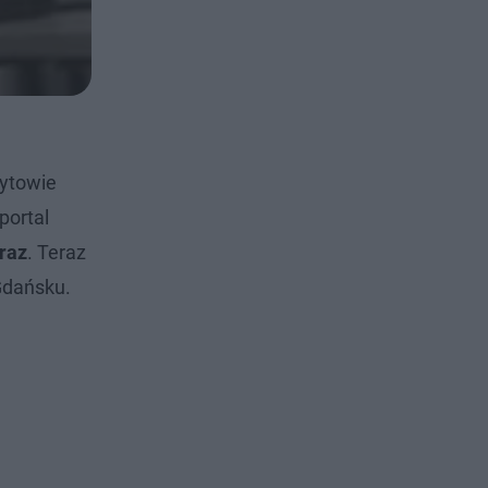
Bytowie
portal
 raz
. Teraz
Gdańsku.