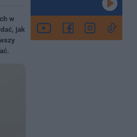
ych w
dać, jak
rwszy
ać.