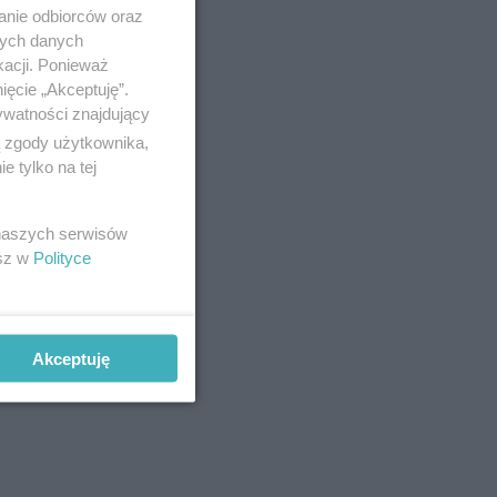
anie odbiorców oraz
nych danych
kacji. Ponieważ
ięcie „Akceptuję”.
ywatności znajdujący
ą zgody użytkownika,
 tylko na tej
 naszych serwisów
esz w
Polityce
Akceptuję