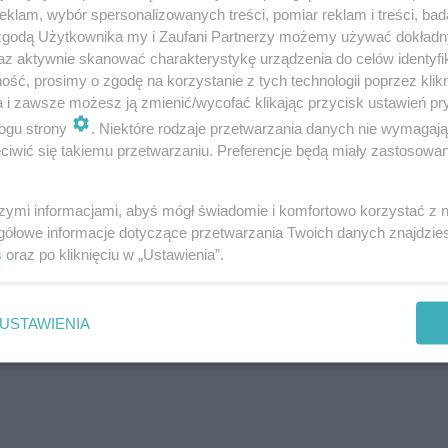
To nie był pierwszy raz. Kuratorium odpowiada
klam, wybór spersonalizowanych treści, pomiar reklam i treści, bad
 zgodą Użytkownika my i Zaufani Partnerzy możemy używać dokład
az aktywnie skanować charakterystykę urządzenia do celów identyfi
a informacji zapewniających obiektywną i
ść, prosimy o zgodę na korzystanie z tych technologii poprzez klikn
a i zawsze możesz ją zmienić/wycofać klikając przycisk ustawień pr
at zarejestrowanego uderzenia ucznia przez
ogu strony
. Niektóre rodzaje przetwarzania danych nie wymagaj
or delegatury w Słupsku, działając z
iwić się takiemu przetwarzaniu. Preferencje będą miały zastosowanie
iego Kuratora Oświaty,
wystąpił do dyrektora
ia w sprawie
(w trybie pilnym) –
szymi informacjami, abyś mógł świadomie i komfortowo korzystać z
al ibytow.pl Beata Wolak z gdańskiego
gółowe informacje dotyczące przetwarzania Twoich danych znajdzi
s
oraz po kliknięciu w „Ustawienia”.
.
USTAWIENIA