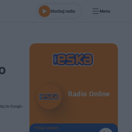
Słuchaj radia
Menu
o
Radio Online
daj do Google
TERAZ GRAMY