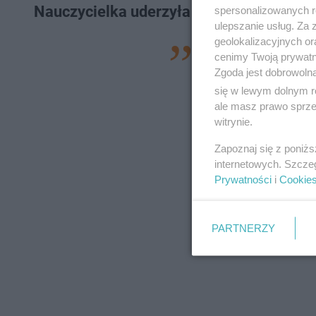
Nauczycielka uderzyła ucznia na lekcji! 
spersonalizowanych re
ulepszanie usług. Za
geolokalizacyjnych or
- W celu pozyskani
cenimy Twoją prywatno
Zgoda jest dobrowoln
pełną ocenę na tem
się w lewym dolnym r
nauczycielkę dyrekt
ale masz prawo sprzec
polecenia Pomorsk
witrynie.
szkoły o wyjaśnien
Zapoznaj się z poniż
poinformowała port
internetowych. Szcze
Prywatności
i
Cookie
Kuratorium Oświaty
PARTNERZY