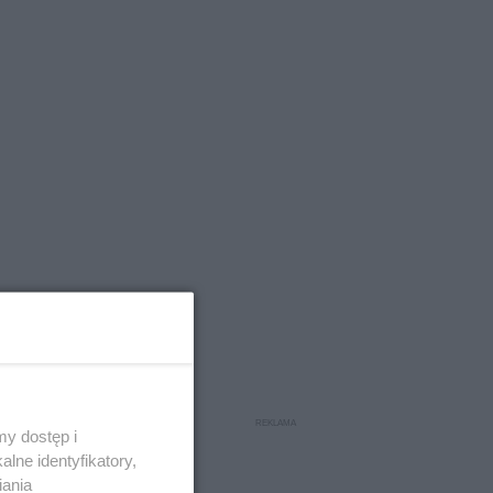
y dostęp i
lne identyfikatory,
iania