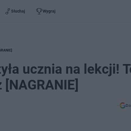
Słuchaj
Wygraj
AGRANIE]
ła ucznia na lekcji! T
az [NAGRANIE]
Do