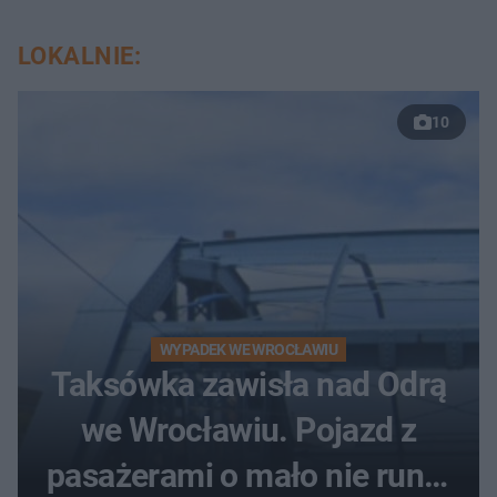
LOKALNIE:
10
WYPADEK WE WROCŁAWIU
Taksówka zawisła nad Odrą
we Wrocławiu. Pojazd z
pasażerami o mało nie runął