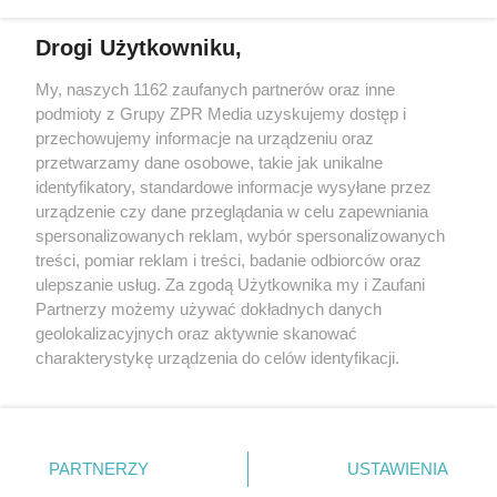
Drogi Użytkowniku,
My, naszych 1162 zaufanych partnerów oraz inne
Żaden utwór zamieszczony w serwisie nie może być powielany i
podmioty z Grupy ZPR Media uzyskujemy dostęp i
rozpowszechniany lub dalej rozpowszechniany w jakikolwiek sposób (w
tym także elektroniczny lub mechaniczny) na jakimkolwiek polu
przechowujemy informacje na urządzeniu oraz
eksploatacji w jakiejkolwiek formie, włącznie z umieszczaniem w
przetwarzamy dane osobowe, takie jak unikalne
Internecie bez pisemnej zgody właściciela praw. Jakiekolwiek użycie lub
identyfikatory, standardowe informacje wysyłane przez
wykorzystanie utworów w całości lub w części z naruszeniem prawa,
tzn. bez właściwej zgody, jest zabronione pod groźbą kary i może być
urządzenie czy dane przeglądania w celu zapewniania
ścigane prawnie.
spersonalizowanych reklam, wybór spersonalizowanych
treści, pomiar reklam i treści, badanie odbiorców oraz
ulepszanie usług. Za zgodą Użytkownika my i Zaufani
Partnerzy możemy używać dokładnych danych
geolokalizacyjnych oraz aktywnie skanować
charakterystykę urządzenia do celów identyfikacji.
Ponieważ cenimy Twoją prywatność, prosimy o zgodę na
O nas
korzystanie z tych technologii poprzez kliknięcie
Informacje prawne
„Akceptuję”. Zgoda jest dobrowolna i zawsze możesz ją
zmienić/wycofać klikając przycisk ustawień prywatności
PARTNERZY
USTAWIENIA
Nasze serwisy
znajdujący się w lewym dolnym rogu strony
. Niektóre