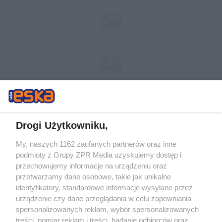
Drogi Użytkowniku,
My, naszych 1162 zaufanych partnerów oraz inne
Żaden utwór zamieszczony w serwisie nie może być powielany i
podmioty z Grupy ZPR Media uzyskujemy dostęp i
rozpowszechniany lub dalej rozpowszechniany w jakikolwiek sposób (w
tym także elektroniczny lub mechaniczny) na jakimkolwiek polu
przechowujemy informacje na urządzeniu oraz
eksploatacji w jakiejkolwiek formie, włącznie z umieszczaniem w
przetwarzamy dane osobowe, takie jak unikalne
Internecie bez pisemnej zgody właściciela praw. Jakiekolwiek użycie lub
identyfikatory, standardowe informacje wysyłane przez
wykorzystanie utworów w całości lub w części z naruszeniem prawa,
tzn. bez właściwej zgody, jest zabronione pod groźbą kary i może być
urządzenie czy dane przeglądania w celu zapewniania
ścigane prawnie.
spersonalizowanych reklam, wybór spersonalizowanych
treści, pomiar reklam i treści, badanie odbiorców oraz