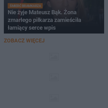
ŚMIERĆ BRAMKARZA
Nie żyje Mateusz Bąk. Żona
zmarłego piłkarza zamieściła
łamiący serce wpis
ZOBACZ WIĘCEJ