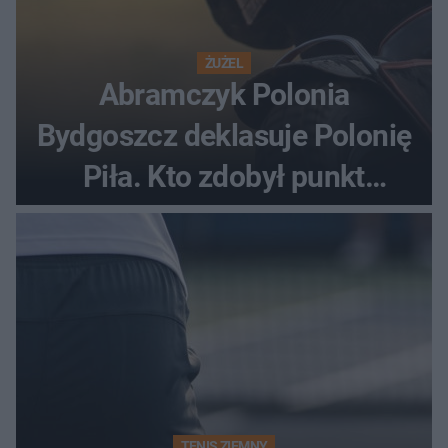
ŻUŻEL
Abramczyk Polonia
Bydgoszcz deklasuje Polonię
Piła. Kto zdobył punkt
bonusowy?
TENIS ZIEMNY