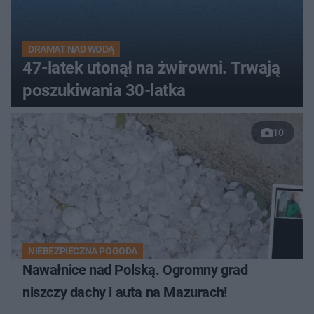
DRAMAT NAD WODĄ
47-latek utonął na żwirowni. Trwają
poszukiwania 30-latka
10
NIEBEZPIECZNA POGODA
Nawałnice nad Polską. Ogromny grad
niszczy dachy i auta na Mazurach!