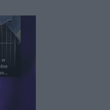
ą w
elne
no