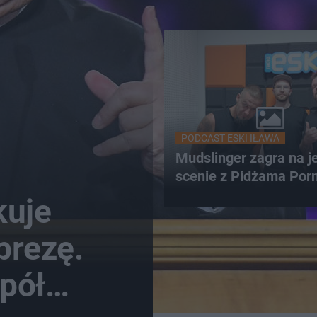
PODCAST ESKI IŁAWA
Mudslinger zagra na j
scenie z Pidżama Por
kuje
prezę.
pół