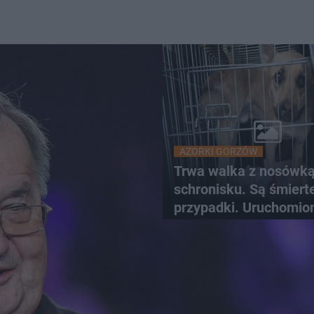
AZORKI GORZÓW
Trwa walka z nosówk
schronisku. Są śmiert
przypadki. Uruchomio
zbiórkę!