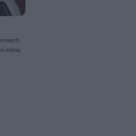
werowych.
i leśnej.
.