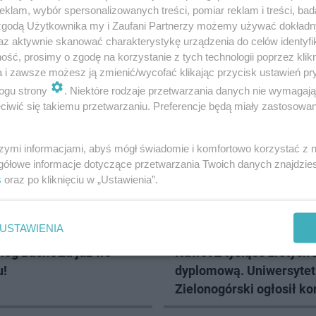
klam, wybór spersonalizowanych treści, pomiar reklam i treści, bad
 zgodą Użytkownika my i Zaufani Partnerzy możemy używać dokład
az aktywnie skanować charakterystykę urządzenia do celów identyfi
MTB Wzgórza Piastowskie w akcji
ść, prosimy o zgodę na korzystanie z tych technologii poprzez klikn
a i zawsze możesz ją zmienić/wycofać klikając przycisk ustawień pr
ogu strony
. Niektóre rodzaje przetwarzania danych nie wymagaj
RY
iwić się takiemu przetwarzaniu. Preferencje będą miały zastosowanie
szymi informacjami, abyś mógł świadomie i komfortowo korzystać z
gółowe informacje dotyczące przetwarzania Twoich danych znajdzi
s
oraz po kliknięciu w „Ustawienia”.
USTAWIENIA
 ZABAWA
RÓWNOŚĆ
ieg BachUZa już we
Nawet 2 tysiące złotych 
u!
dyplomową. Uniwersytet
Zielonogórski ogłosił k