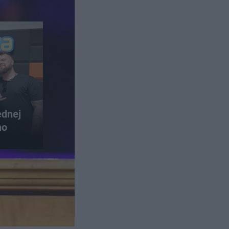
ednej
no