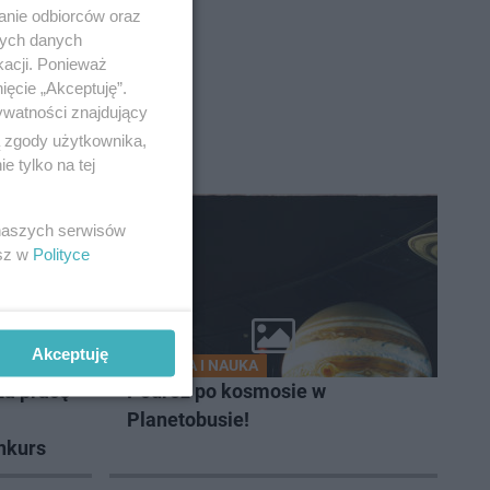
anie odbiorców oraz
nych danych
kacji. Ponieważ
ięcie „Akceptuję”.
ywatności znajdujący
ą zgody użytkownika,
 tylko na tej
 naszych serwisów
esz w
Polityce
Akceptuję
ZABAWA I NAUKA
za pracę
Podróż po kosmosie w
Planetobusie!
onkurs