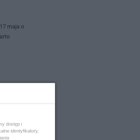
 17 maja o
arto
y dostęp i
lne identyfikatory,
iania