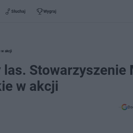
Słuchaj
Wygraj
w akcji
 las. Stowarzyszenie
e w akcji
Do