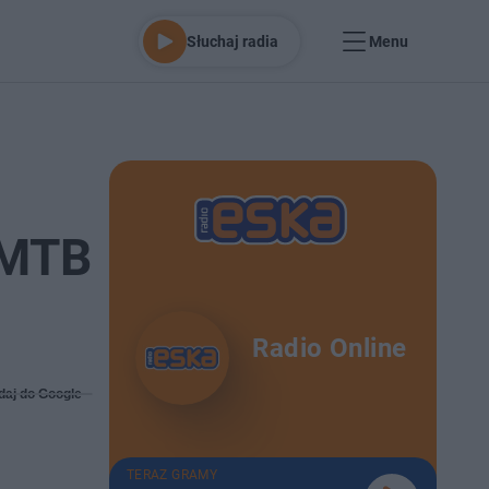
Słuchaj radia
Menu
 MTB
Radio Online
daj do Google
TERAZ GRAMY