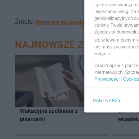
spersonalizowanych re
ulepszanie usług. Za
geolokalizacyjnych or
Źródło:
Rowerem po czysty las. Stowarzyszenie 
cenimy Twoją prywatno
Zgoda jest dobrowoln
się w lewym dolnym r
NAJNOWSZE Z DZIAŁU ŻA
ale masz prawo sprzec
witrynie.
Zapoznaj się z poniż
internetowych. Szcze
Prywatności
i
Cookie
PARTNERZY
SPORT I
Wakacyjne spotkania z
LOTTO B
pisarzami
wrześni