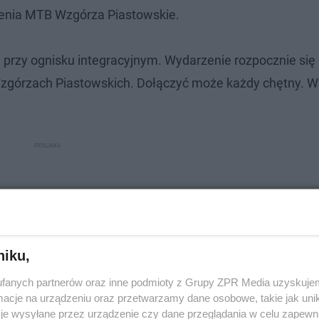
enia MTB Wzgórza Piastowskie.
ę przy ognisku integracyjnym. Wydarzenie rozpocznie się
 Wzgórzach Piastowskich. Dołączyć może każdy chętny. W
niku,
fanych partnerów oraz inne podmioty z Grupy ZPR Media uzyskujem
cje na urządzeniu oraz przetwarzamy dane osobowe, takie jak unika
je wysyłane przez urządzenie czy dane przeglądania w celu zapewn