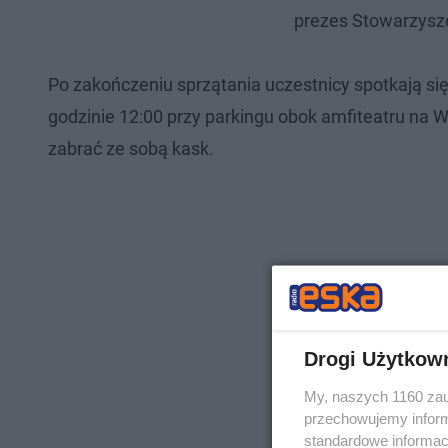
prezes Stowarzysz
Po zakończeniu sprzątania uczestnicy spotkają si
godzinie 12:00 przy parkingu obok amfiteatru na
zabrać ze sobą kask.
Drogi Użytkow
My, naszych 1160 zau
przechowujemy informa
standardowe informac