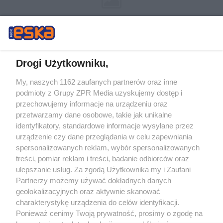
Drogi Użytkowniku,
My, naszych 1162 zaufanych partnerów oraz inne
Żaden utwór zamieszczony w serwisie nie może być powielany i
podmioty z Grupy ZPR Media uzyskujemy dostęp i
rozpowszechniany lub dalej rozpowszechniany w jakikolwiek sposób (w
tym także elektroniczny lub mechaniczny) na jakimkolwiek polu
przechowujemy informacje na urządzeniu oraz
eksploatacji w jakiejkolwiek formie, włącznie z umieszczaniem w Internecie
przetwarzamy dane osobowe, takie jak unikalne
bez pisemnej zgody właściciela praw. Jakiekolwiek użycie lub
wykorzystanie utworów w całości lub w części z naruszeniem prawa, tzn.
identyfikatory, standardowe informacje wysyłane przez
bez właściwej zgody, jest zabronione pod groźbą kary i może być ścigane
urządzenie czy dane przeglądania w celu zapewniania
prawnie.
spersonalizowanych reklam, wybór spersonalizowanych
treści, pomiar reklam i treści, badanie odbiorców oraz
ulepszanie usług. Za zgodą Użytkownika my i Zaufani
Partnerzy możemy używać dokładnych danych
geolokalizacyjnych oraz aktywnie skanować
charakterystykę urządzenia do celów identyfikacji.
O nas
Ponieważ cenimy Twoją prywatność, prosimy o zgodę na