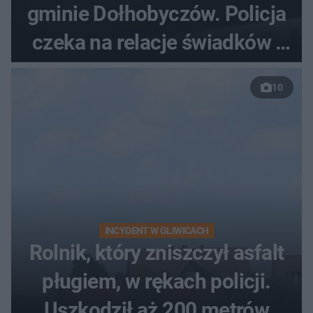
gminie Dołhobyczów. Policja
czeka na relacje świadków i
nagrania z kamer
10
INCYDENT W GLIWICACH
Rolnik, który zniszczył asfalt
pługiem, w rękach policji.
Uszkodził aż 200 metrów