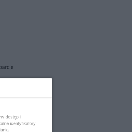
parcie
y dostęp i
lne identyfikatory,
iania