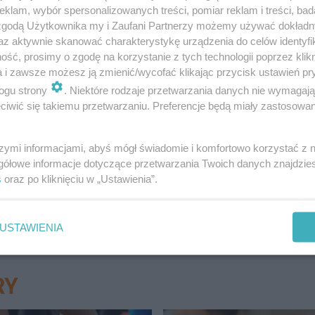
klam, wybór spersonalizowanych treści, pomiar reklam i treści, bad
 zgodą Użytkownika my i Zaufani Partnerzy możemy używać dokład
az aktywnie skanować charakterystykę urządzenia do celów identyfi
ść, prosimy o zgodę na korzystanie z tych technologii poprzez klikn
a i zawsze możesz ją zmienić/wycofać klikając przycisk ustawień pr
ogu strony
. Niektóre rodzaje przetwarzania danych nie wymagaj
iwić się takiemu przetwarzaniu. Preferencje będą miały zastosowanie
okolicy? A może chcesz poinformować o trudnej sytuacj
szymi informacjami, abyś mógł świadomie i komfortowo korzystać z
! Piszcie do nas na:
[email protected]
gółowe informacje dotyczące przetwarzania Twoich danych znajdzi
s
oraz po kliknięciu w „Ustawienia”.
i Dr Clown wciąż rozśmieszają najmłodsz…
USTAWIENIA
RY