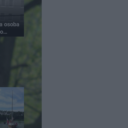
na osoba
do