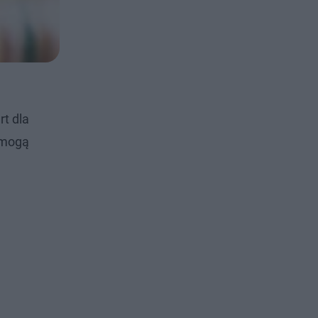
rt dla
e mogą