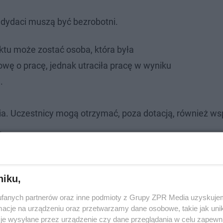
ndydaci muszą być bezrobotni.
ktu może zostać osoba, która była
wę o pracę, jednak utraciła pracę w wyniku
9.
ia. Uczestnicy mogą otrzymać, poza dotacją, również ws
.
niku,
fanych partnerów oraz inne podmioty z Grupy ZPR Media uzyskujem
cje na urządzeniu oraz przetwarzamy dane osobowe, takie jak unika
je wysyłane przez urządzenie czy dane przeglądania w celu zapewn