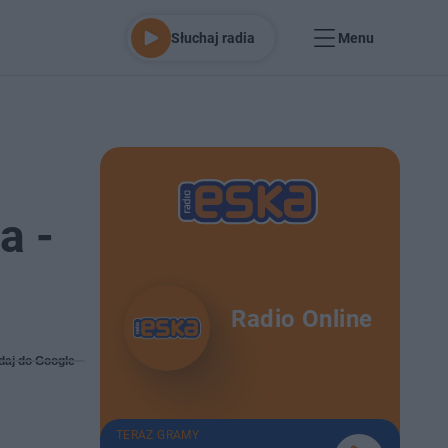
Słuchaj radia
Menu
a -
Radio Online
daj do Google
TERAZ GRAMY