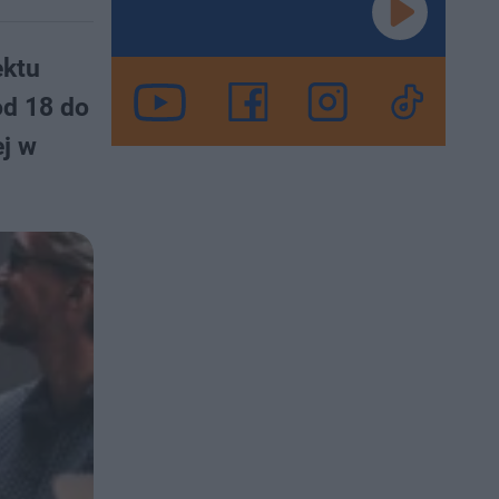
ektu
od 18 do
ej w