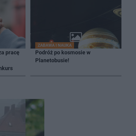
ZABAWA I NAUKA
za pracę
Podróż po kosmosie w
Planetobusie!
onkurs