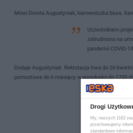
Mówi Dorota Augustyniak, kierowniczka biura. Ka
Uczestnikiem proje
zatrudniona na umo
pandemii COVID-1
Dodaje Augustyniak. Rekrutacja trwa do 26 kwietn
pomostowe do 6 miesięcy w wysokości do 1700 zł
Drogi Użytkow
My, naszych 1162 zau
przechowujemy informa
standardowe informac