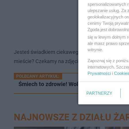
spersonalizowanych re
ulepszanie usług. Za
geolokalizacyjnych or
cenimy Twoją prywatno
Zgoda jest dobrowoln
się w lewym dolnym r
ale masz prawo sprzec
witrynie.
Jesteś świadkiem ciekawego zdarzenia w waszej 
Zapoznaj się z poniż
mieście? Czekamy na zdjęcia, filmy i gorące newsy
internetowych. Szcze
Prywatności
i
Cookie
POLECANY ARTYKUŁ:
Śmiech to zdrowie! Wolontariusze Fundacj
PARTNERZY
NAJNOWSZE Z DZIAŁU ŻA