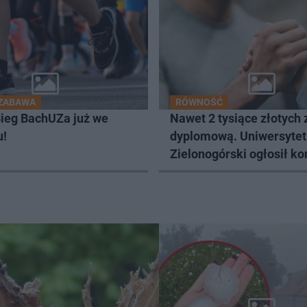
 ZABAWA
RÓWNOŚĆ
ieg BachUZa już we
Nawet 2 tysiące złotych 
u!
dyplomową. Uniwersytet
Zielonogórski ogłosił k