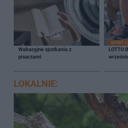
SPORT I
Wakacyjne spotkania z
LOTTO B
pisarzami
wrześni
LOKALNIE: