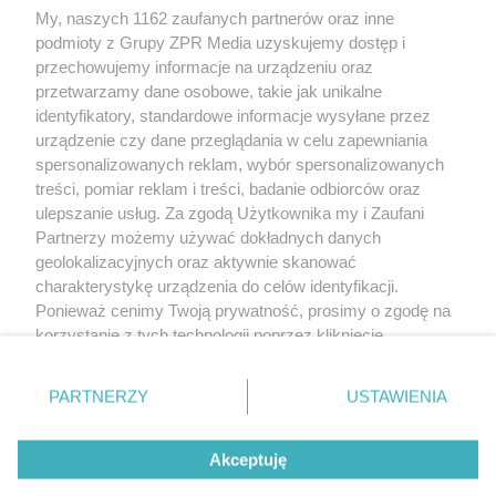
My, naszych 1162 zaufanych partnerów oraz inne
Żaden utwór zamieszczony w serwisie nie może być powielany i
podmioty z Grupy ZPR Media uzyskujemy dostęp i
rozpowszechniany lub dalej rozpowszechniany w jakikolwiek sposób (w
tym także elektroniczny lub mechaniczny) na jakimkolwiek polu
przechowujemy informacje na urządzeniu oraz
eksploatacji w jakiejkolwiek formie, włącznie z umieszczaniem w Internecie
przetwarzamy dane osobowe, takie jak unikalne
bez pisemnej zgody właściciela praw. Jakiekolwiek użycie lub
wykorzystanie utworów w całości lub w części z naruszeniem prawa, tzn.
identyfikatory, standardowe informacje wysyłane przez
bez właściwej zgody, jest zabronione pod groźbą kary i może być ścigane
urządzenie czy dane przeglądania w celu zapewniania
prawnie.
spersonalizowanych reklam, wybór spersonalizowanych
treści, pomiar reklam i treści, badanie odbiorców oraz
ulepszanie usług. Za zgodą Użytkownika my i Zaufani
Partnerzy możemy używać dokładnych danych
geolokalizacyjnych oraz aktywnie skanować
charakterystykę urządzenia do celów identyfikacji.
O nas
Ponieważ cenimy Twoją prywatność, prosimy o zgodę na
korzystanie z tych technologii poprzez kliknięcie
Informacje prawne
„Akceptuję”. Zgoda jest dobrowolna i zawsze możesz ją
zmienić/wycofać klikając przycisk ustawień prywatności
Nasze serwisy
PARTNERZY
USTAWIENIA
znajdujący się w lewym dolnym rogu strony
. Niektóre
rodzaje przetwarzania danych nie wymagają zgody
© 2026 Grupa ZPR Media
Akceptuję
użytkownika, ale masz prawo sprzeciwić się takiemu
przetwarzaniu. Preferencje będą miały zastosowanie tylko