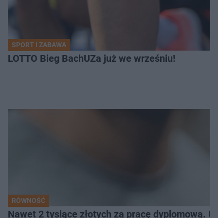
SPORT I ZABAWA
LOTTO Bieg BachUZa już we wrześniu!
RÓWNOŚĆ
Nawet 2 tysiące złotych za pracę dyplomową. Un