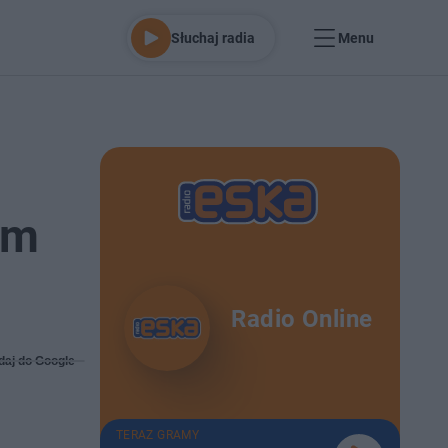
Słuchaj radia
Menu
um
Radio Online
daj do Google
TERAZ GRAMY