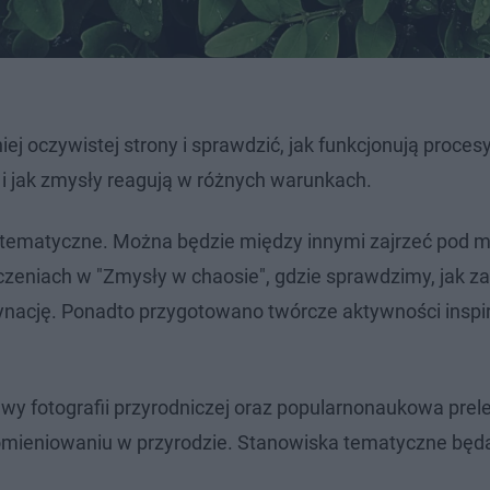
niej oczywistej strony i sprawdzić, jak funkcjonują proces
 i jak zmysły reagują w różnych warunkach.
 tematyczne. Można będzie między innymi zajrzeć pod m
dczeniach w "Zmysły w chaosie", gdzie sprawdzimy, jak z
ynację. Ponadto przygotowano twórcze aktywności insp
y fotografii przyrodniczej oraz popularnonaukowa prele
promieniowaniu w przyrodzie. Stanowiska tematyczne bę