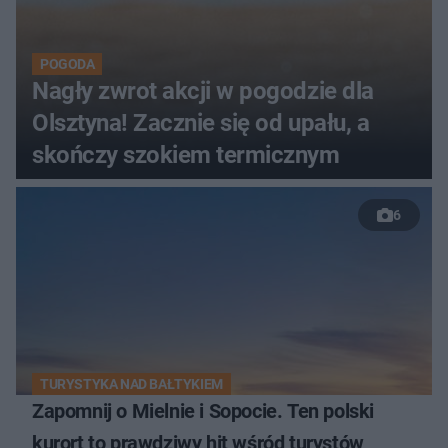
POGODA
Nagły zwrot akcji w pogodzie dla
Olsztyna! Zacznie się od upału, a
skończy szokiem termicznym
6
TURYSTYKA NAD BAŁTYKIEM
Zapomnij o Mielnie i Sopocie. Ten polski
kurort to prawdziwy hit wśród turystów