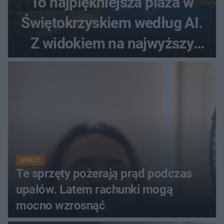
To najpiękniejsza plaża w
Świętokrzyskiem według AI.
Z widokiem na najwyższy
szczyt Gór Świętokrzyskich
UPAŁY
Te sprzęty pożerają prąd podczas
upałów. Latem rachunki mogą
mocno wzrosnąć