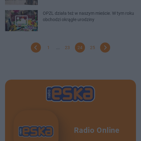
OPZL działa też w naszym mieście. W tym roku
obchodzi okrągłe urodziny
1
...
23
24
25
Radio Online