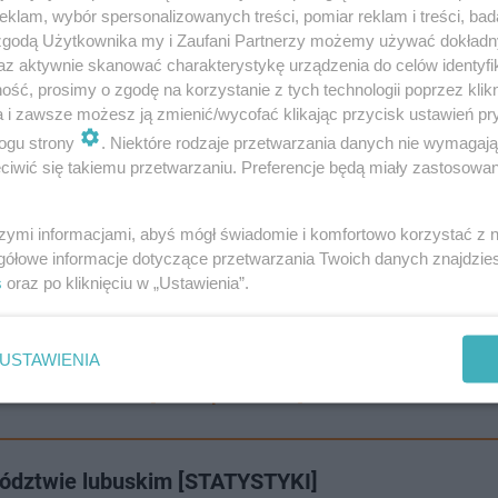
klam, wybór spersonalizowanych treści, pomiar reklam i treści, bad
 zgodą Użytkownika my i Zaufani Partnerzy możemy używać dokład
az aktywnie skanować charakterystykę urządzenia do celów identyfi
ść, prosimy o zgodę na korzystanie z tych technologii poprzez klikn
a i zawsze możesz ją zmienić/wycofać klikając przycisk ustawień pr
ogu strony
. Niektóre rodzaje przetwarzania danych nie wymagaj
iwić się takiemu przetwarzaniu. Preferencje będą miały zastosowanie
szymi informacjami, abyś mógł świadomie i komfortowo korzystać z
gółowe informacje dotyczące przetwarzania Twoich danych znajdzi
s
oraz po kliknięciu w „Ustawienia”.
 personel medyczny, mogą zgłaszać się na wolontariat d
? A może chcesz poinformować o trudnej sytuacji w Two
USTAWIENIA
! Pisz do nas na:
[email protected]
!
wództwie lubuskim [STATYSTYKI]