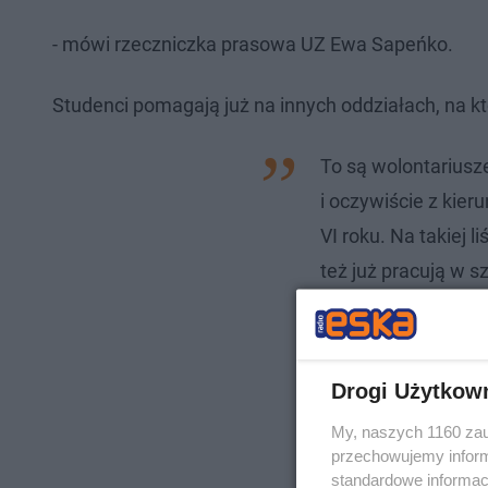
- mówi rzeczniczka prasowa UZ Ewa Sapeńko.
Studenci pomagają już na innych oddziałach, na k
To są wolontariusz
i oczywiście z kieru
VI roku. Na takiej l
też już pracują w s
studentów
Drogi Użytkow
My, naszych 1160 zau
przechowujemy informa
standardowe informac