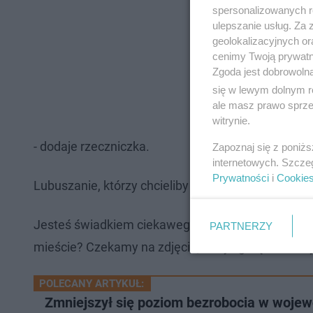
spersonalizowanych re
ulepszanie usług. Za
geolokalizacyjnych or
cenimy Twoją prywatno
Zgoda jest dobrowoln
się w lewym dolnym r
ale masz prawo sprzec
witrynie.
- dodaje rzeczniczka.
Zapoznaj się z poniż
internetowych. Szcze
Prywatności
i
Cookie
Lubuszanie, którzy chcieliby wspomóc przeciążony
Jesteś świadkiem ciekawego zdarzenia w okolicy
PARTNERZY
mieście? Czekamy na zdjęcia, filmy i gorące newsy
POLECANY ARTYKUŁ:
Zmniejszył się poziom bezrobocia w woje