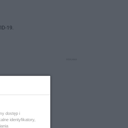
ID-19.
y dostęp i
lne identyfikatory,
iania