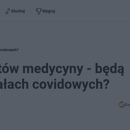
Słuchaj
Wygraj
covidowych?
ntów medycyny - będą
ałach covidowych?
Do