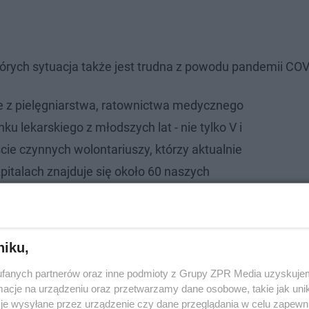
tórych sytuacja także jest trudna z powodu pandemii COV
e z pielęgniarstwa, ratownictwa medycznego
nku lekarskiego z młodszych lat - nie tylko V i
iście czynnych wolontariuszy, którzy aktualnie
zpitalach znajduje się około 60 naszych
niku,
fanych partnerów oraz inne podmioty z Grupy ZPR Media uzyskujem
cje na urządzeniu oraz przetwarzamy dane osobowe, takie jak unika
je wysyłane przez urządzenie czy dane przeglądania w celu zapewn