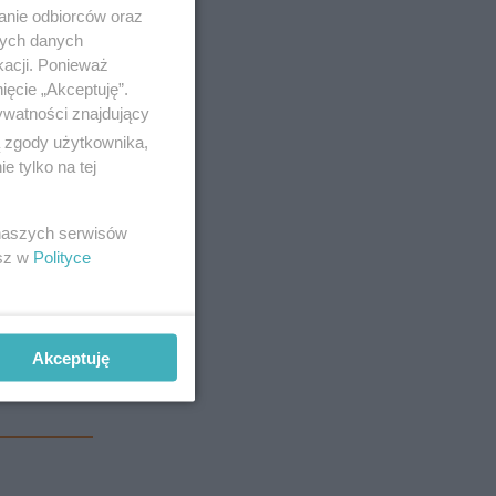
anie odbiorców oraz
nych danych
kacji. Ponieważ
ięcie „Akceptuję”.
ywatności znajdujący
ą zgody użytkownika,
 tylko na tej
 naszych serwisów
esz w
Polityce
o szpitala.
im
Akceptuję