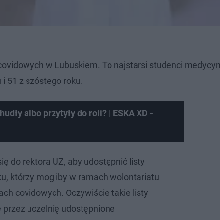
h covidowych w Lubuskiem. To najstarsi studenci medycy
 i 51 z szóstego roku.
hudły albo przytyły do roli? | ESKA XD -
ę do rektora UZ, aby udostępnić listy
ku, którzy mogliby w ramach wolontariatu
ach covidowych. Oczywiście takie listy
 przez uczelnię udostępnione